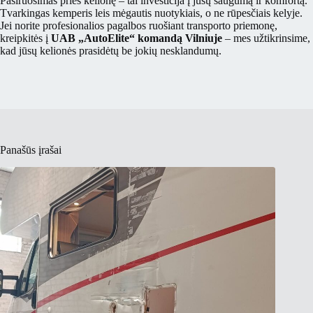
Pasiruošimas prieš kelionę – tai investicija į jūsų saugumą ir komfortą.
Tvarkingas kemperis leis mėgautis nuotykiais, o ne rūpesčiais kelyje.
Jei norite profesionalios pagalbos ruošiant transporto priemonę,
kreipkitės į
UAB „AutoElite“ komandą Vilniuje
– mes užtikrinsime,
kad jūsų kelionės prasidėtų be jokių nesklandumų.
Panašūs įrašai