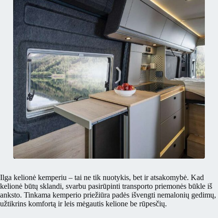
Ilga kelionė kemperiu – tai ne tik nuotykis, bet ir atsakomybė. Kad
kelionė būtų sklandi, svarbu pasirūpinti transporto priemonės būkle iš
anksto. Tinkama kemperio priežiūra padės išvengti nemalonių gedimų,
užtikrins komfortą ir leis mėgautis kelione be rūpesčių.