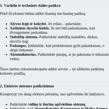
1. Variklio ir techninės dalies patikra
Prieš išvykstant būtina atlikti išsamią mechaninę patikrą:
Alyvos lygis ir kokybė.
Jei reikia – pakeiskite.
Aušinimo skysčio kiekis.
Jis turi būti pakankamas, kad
išvengtumėte perkaitimo.
Stabdžių sistema.
Patikrinkite stabdžių kaladėles, diskus,
skysčio lygį.
Padangos.
Įsitikinkite, kad protektoriaus gylis pakankamas, o
slėgis tinkamas.
Akumuliatorius.
Patikrinkite įtampą, ar jis pakrautas ir tinkamai
veikia.
Šiuos darbus rekomenduojama atlikti servise – tai užtikrins patikimą
kelionės pradžią.
2. Elektros sistemos patikrinimas
Kemperyje yra daug elektros prietaisų, nuo apšvietimo iki šaldytuvo.
Patikrinkite
vidinę ir išorinę apšvietimo sistemą
.
Įsitikinkite, kad
akumuliatorius įkraunamas ir išlaiko įtampą
.