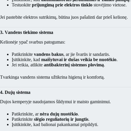
Testuokite
prijungimą prie elektros tinklo
stovėjimo vietose.
Jei pastebite elektros sutrikimų, būtina juos pašalinti dar prieš kelionę.
3. Vandens tiekimo sistema
Kelionėje ypač svarbus patogumas:
Patikrinkite
vandens bakus
, ar jie švarūs ir sandarūs.
Įsitikinkite, kad
maišytuvai ir dušas veikia be nuotėkio
.
Jei reikia, atlikite
antibakterinį sistemos plovimą
.
Tvarkinga vandens sistema užtikrina higieną ir komfortą.
4. Dujų sistema
Dujos kemperyje naudojamos šildymui ir maisto gaminimui.
Patikrinkite, ar
nėra dujų nuotėkio
.
Patikrinkite
slėgio reguliatorių ir jungtis
.
Įsitikinkite, kad balionai pakankamai pripildyti.