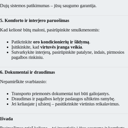
Dujų sistemos patikimumas – jūsų saugumo garantija.
5. Komforto ir interjero paruošimas
Kad kelionė būtų maloni, pasirūpinkite smulkmenomis:
Patikrinkite
oro kondicionierių ir šildymą
.
Įsitikinkite, kad
virtuvės įranga veikia
.
Sutvarkykite interjerą, pasirūpinkite patalyne, indais, pirmosios
pagalbos rinkiniu.
6. Dokumentai ir draudimas
Nepamirškite svarbiausio:
Transporto priemonės dokumentai turi būti galiojantys.
Draudimas ir pagalbos kelyje paslaugos užtikrins ramybę.
Jei keliaujate į užsienį – pasitikrinkite vietinius reikalavimus.
Išvada