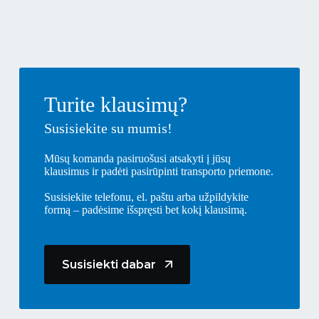
Turite klausimų?
Susisiekite su mumis!
Mūsų komanda pasiruošusi atsakyti į jūsų
klausimus ir padėti pasirūpinti transporto priemone.
Susisiekite telefonu, el. paštu arba užpildykite
formą – padėsime išspręsti bet kokį klausimą.
Susisiekti dabar