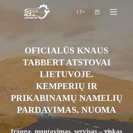
Pereiti
prie
LT
turinio
Pirkinių
krepšelis
OFICIALŪS
KNAUS
TABBERT
ATSTOVAI
LIETUVOJE.
KEMPERIŲ IR
PRIKABINAMŲ NAMELIŲ
PARDAVIMAS, NUOMA
Įranga, montavimas, servisas – viskas