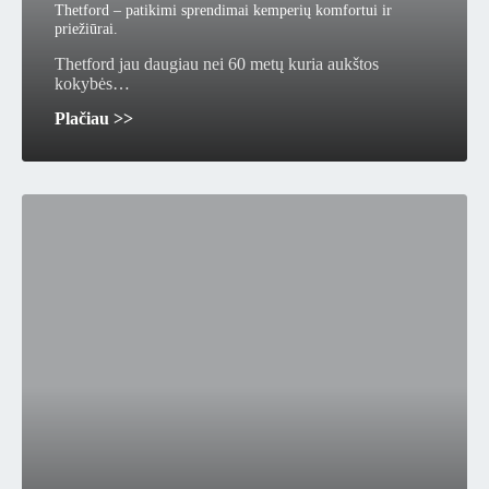
Thetford – patikimi sprendimai kemperių komfortui ir
priežiūrai.
Thetford jau daugiau nei 60 metų kuria aukštos
kokybės…
Plačiau >>