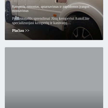
Kemperių remontas, aptarnavimas ir papildomos įrangos
montavimas
Profesionalūs sprendimai Jūsų kemperiui AutoElite
specializuojasi kemperių ir karavanų…
Plačiau >>