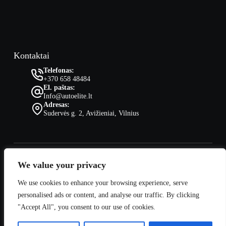
Kontaktai
Telefonas:
+370 658 48484
El. paštas:
Info@autoelite.lt
Adresas:
Sudervės g. 2, Avižieniai, Vilnius
We value your privacy
Visos teisės saugomos © autoelite.lt - sprendimai.
We use cookies to enhance your browsing experience, serve
personalised ads or content, and analyse our traffic. By clicking
"Accept All", you consent to our use of cookies.