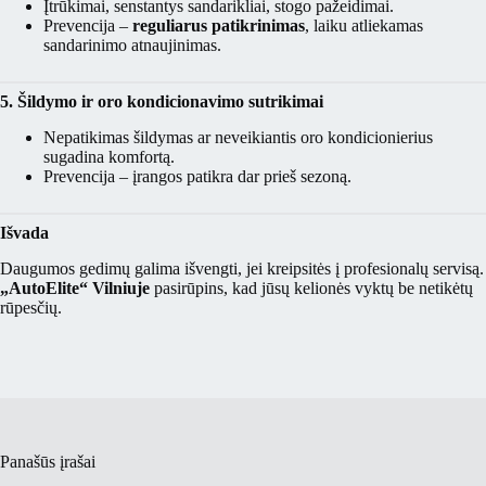
Įtrūkimai, senstantys sandarikliai, stogo pažeidimai.
Prevencija –
reguliarus patikrinimas
, laiku atliekamas
sandarinimo atnaujinimas.
5. Šildymo ir oro kondicionavimo sutrikimai
Nepatikimas šildymas ar neveikiantis oro kondicionierius
sugadina komfortą.
Prevencija – įrangos patikra dar prieš sezoną.
Išvada
Daugumos gedimų galima išvengti, jei kreipsitės į profesionalų servisą.
„AutoElite“ Vilniuje
pasirūpins, kad jūsų kelionės vyktų be netikėtų
rūpesčių.
Panašūs įrašai