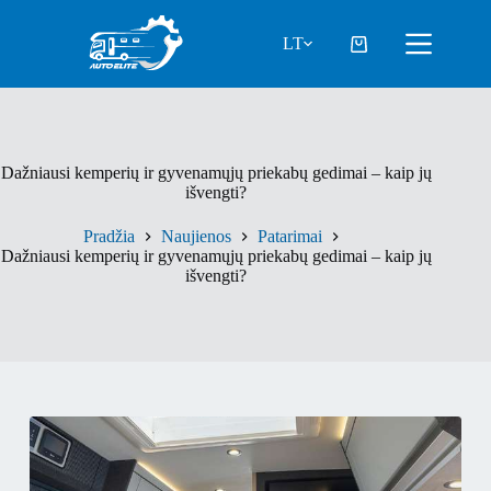
Pereiti
prie
LT
turinio
Pirkinių
krepšelis
Dažniausi kemperių ir gyvenamųjų priekabų gedimai – kaip jų
išvengti?
Pradžia
Naujienos
Patarimai
Dažniausi kemperių ir gyvenamųjų priekabų gedimai – kaip jų
išvengti?