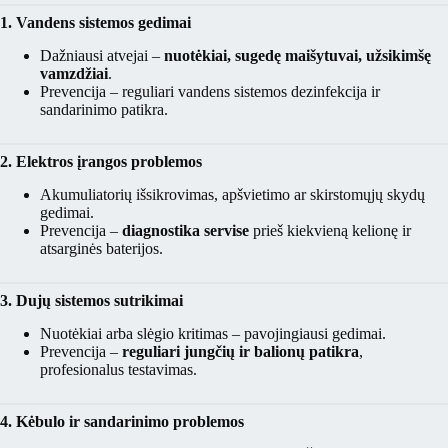
1. Vandens sistemos gedimai
Dažniausi atvejai –
nuotėkiai, sugedę maišytuvai, užsikimšę
vamzdžiai
.
Prevencija – reguliari vandens sistemos dezinfekcija ir
sandarinimo patikra.
2. Elektros įrangos problemos
Akumuliatorių išsikrovimas, apšvietimo ar skirstomųjų skydų
gedimai.
Prevencija –
diagnostika servise
prieš kiekvieną kelionę ir
atsarginės baterijos.
3. Dujų sistemos sutrikimai
Nuotėkiai arba slėgio kritimas – pavojingiausi gedimai.
Prevencija –
reguliari jungčių ir balionų patikra
,
profesionalus testavimas.
4. Kėbulo ir sandarinimo problemos